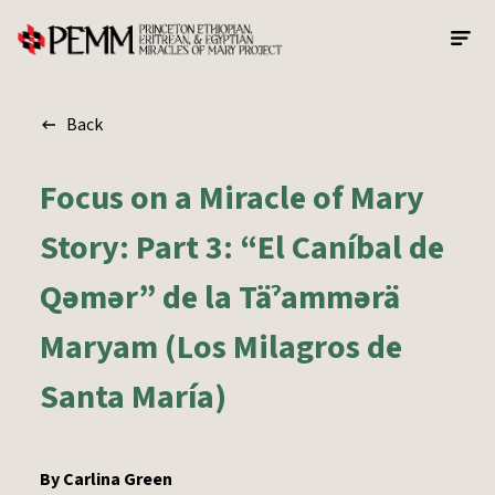
Skip to main content
Back
Focus on a Miracle of Mary
Story: Part 3: “El Caníbal de
Qəmər” de la Täˀammərä
Maryam (Los Milagros de
Santa María)
By
Carlina Green