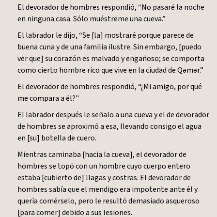
El devorador de hombres respondió, “No pasaré la noche
en ninguna casa. Sólo muéstreme una cueva.”
El labrador le dijo, “Se [la] mostraré porque parece de
buena cuna y de una familia ilustre. Sin embargo, [puedo
ver que] su corazón es malvado y engañoso; se comporta
como cierto hombre rico que vive en la ciudad de Qəmər.”
El devorador de hombres respondió, “¿Mi amigo, por qué
me compara a él?"
El labrador después le señalo a una cueva y el de devorador
de hombres se aproximó a esa, llevando consigo el agua
en [su] botella de cuero.
Mientras caminaba [hacia la cueva], el devorador de
hombres se topó con un hombre cuyo cuerpo entero
estaba [cubierto de] llagas y costras. El devorador de
hombres sabía que el mendigo era impotente ante él y
quería comérselo, pero le resultó demasiado asqueroso
[para comer] debido a sus lesiones.