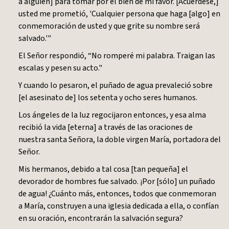
a alguien] para tomar por el bien de mi favor. [Acuérdese,]
usted me prometió, 'Cualquier persona que haga [algo] en
conmemoración de usted y que grite su nombre será
salvado.'"
El Señor respondió, “No romperé mi palabra. Traigan las
escalas y pesen su acto."
Y cuando lo pesaron, el puñado de agua prevaleció sobre
[el asesinato de] los setenta y ocho seres humanos.
Los ángeles de la luz regocijaron entonces, y esa alma
recibió la vida [eterna] a través de las oraciones de
nuestra santa Señora, la doble virgen María, portadora del
Señor.
Mis hermanos, debido a tal cosa [tan pequeña] el
devorador de hombres fue salvado. ¡Por [sólo] un puñado
de agua! ¿Cuánto más, entonces, todos que conmemoran
a María, construyen a una iglesia dedicada a ella, o confían
en su oración, encontrarán la salvación segura?